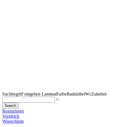
Suchbegriff eingeben
Laminat
Farbe
Badmöbel
Wc
Zubehör
Search
Registrieren
Vergleich
Wunschliste