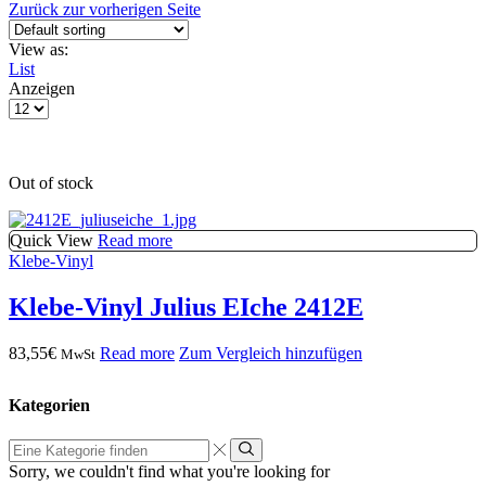
Zurück zur vorherigen Seite
View as:
List
Anzeigen
Products
per
page
Out of stock
Quick View
Read more
Klebe-Vinyl
Klebe-Vinyl Julius EIche 2412E
83,55
€
Read more
Zum Vergleich hinzufügen
MwSt
Kategorien
Eine
Kategorie
Sorry, we couldn't find what you're looking for
finden