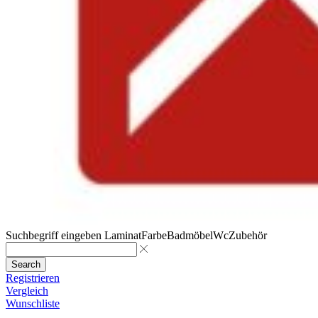
Suchbegriff eingeben
Laminat
Farbe
Badmöbel
Wc
Zubehör
Search
Registrieren
Vergleich
Wunschliste