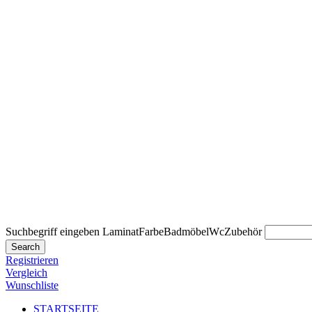
Suchbegriff eingeben
Laminat
Farbe
Badmöbel
Wc
Zubehör
Search
Registrieren
Vergleich
Wunschliste
STARTSEITE