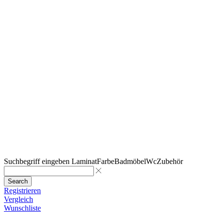
Suchbegriff eingeben
Laminat
Farbe
Badmöbel
Wc
Zubehör
Search
Registrieren
Vergleich
Wunschliste