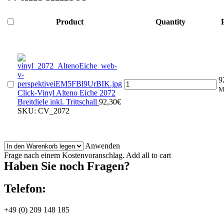
Product
Quantity
9
Click-
M
Vinyl
Click-Vinyl Alteno Eiche 2072
Alteno
Breitdiele inkl. Trittschall
92,30
€
Eiche
SKU:
CV_2072
2072
Breitdiele
inkl.
Anwenden
Trittschall
quantity
Frage nach einem Kostenvoranschlag.
Add all to cart
Haben Sie noch Fragen?
Telefon:
+49 (0) 209 148 185