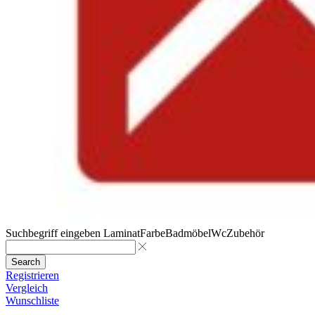
Suchbegriff eingeben
Laminat
Farbe
Badmöbel
Wc
Zubehör
Search
Registrieren
Vergleich
Wunschliste