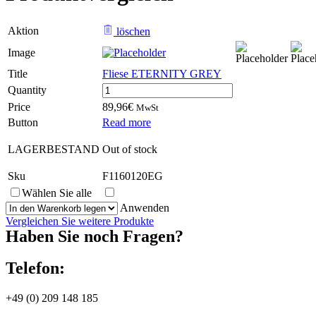
Aktion
löschen
Image
Title
Fliese ETERNITY GREY
Fliese
Quantity
ETERNITY
Price
89,96
€
MwSt
GREY
Button
Read more
quantity
LAGERBESTAND
Out of stock
Sku
F1160120EG
Wählen Sie alle
Anwenden
Vergleichen Sie weitere Produkte
Haben Sie noch Fragen?
Telefon:
+49 (0) 209 148 185