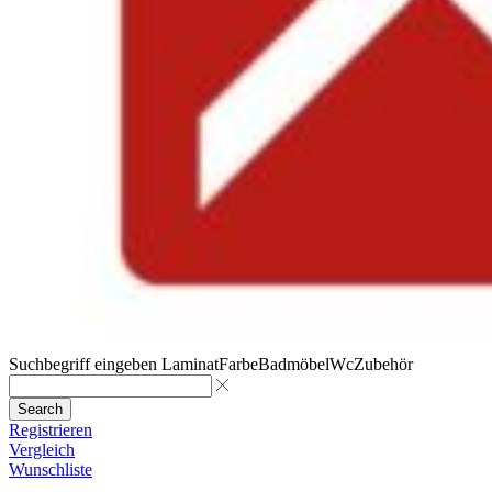
Suchbegriff eingeben
Laminat
Farbe
Badmöbel
Wc
Zubehör
Search
Registrieren
Vergleich
Wunschliste