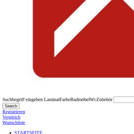
Suchbegriff eingeben
Laminat
Farbe
Badmöbel
Wc
Zubehör
Search
Registrieren
Vergleich
Wunschliste
STARTSEITE